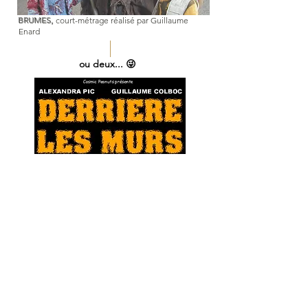
BRUMES,
court-métrage réalisé par Guillaume
Enard
ou deux... 😜