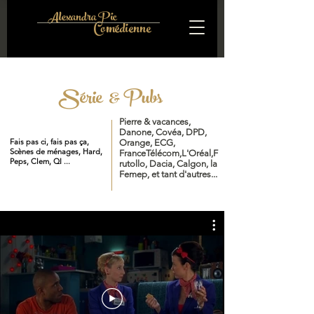
Alexandra Pic
Comédienne
Série & Pubs
Pierre & vacances,
Danone, Covéa, DPD,
Fais pas ci, fais pas ça,
Orange, ECG,
Scènes de ménages, Hard,
FranceTélécom,L'Oréal,F
Peps, Clem, QI ...
rutollo, Dacia, Calgon, la
Femep, et tant d'autres...